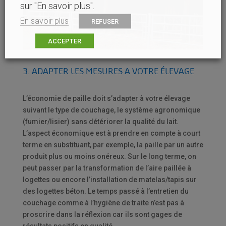
sur "En savoir plus".
En savoir plus
REFUSER
ACCEPTER
3. ADAPTER LES MESURES A VOTRE ÉLEVAGE
L’économie de paille doit s’adapter à votre élevage
suivant le type de couchage, le système agronomique
(fumier/lisier) sans détériorer la qualité du lait.
L’aspect économique est à prendre en compte à court
terme en substituant, par exemple, la paille par un autre
produit plus ou moins onéreux. Sur le long terme, on
peut passer par la transformation de l’aire paillée à
logettes ou encore l’installation de matelas/tapis sur
des logettes béton. Le temps passé à l’entretien du
couchage comme à l’hygiène de traite n’est pas à
proscrire dans la réflexion car ils sont gages de
résultats positifs en qualité
.