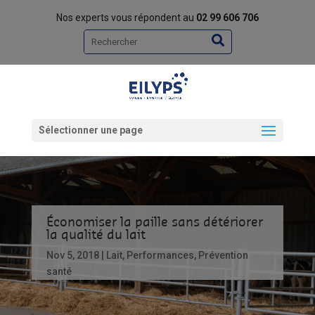
Nos experts vous répondent au
02 99 606 706
Rechercher
Sélectionner une page
Économiser la paille sans détériorer
la qualité du lait
Nov 5, 2018
Lait
,
Performances
,
Prévention
santé