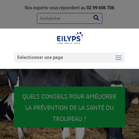
Nos experts vous répondent au
02 99 606 706
Rechercher
Sélectionner une page
QUELS CONSEILS POUR AMÉLIORER
LA PRÉVENTION DE LA SANTÉ DU
TROUPEAU ?