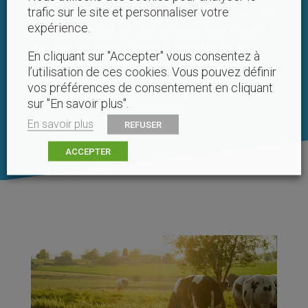
trafic sur le site et personnaliser votre
tous les éléments de l’élevage laitier. Installer un robot
expérience.
de traite, optimiser ses performances dans le cadre
d’un contrôle global ou encore conseiller sur les
En cliquant sur "Accepter" vous consentez à
spécificités de l’élevage caprin : autant de missions
l’utilisation de ces cookies. Vous pouvez définir
faisant notre quotidien. Intervenant aussi bien sur
vos préférences de consentement en cliquant
l’aspect opérationnel qu’économique pour les
sur "En savoir plus".
éleveurs.
En savoir plus
REFUSER
ACCEPTER