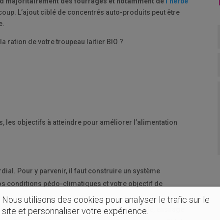
end majoritairement des fourrages et notamment de
l’herbe
ucoup. L’ajout ciblé de concentrés auto-produits peut être
e.
la ration de votre troupeau laitier BIO ?
, les objectifs à atteindre pour améliorer l’alimentation
ial. Pour y parvenir, il faut construire un système
s conditions pédo-climatiques et votre objectif de
Nous utilisons des cookies pour analyser le trafic sur le
foin, ensilage d’herbe, enrubannage, déshydraté, ensilage
site et personnaliser votre expérience.