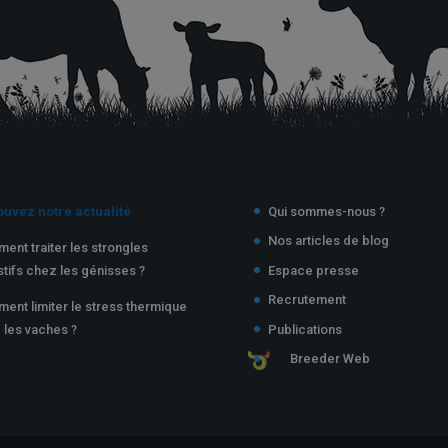
ouvez notre actualité
Qui sommes-nous ?
Nos articles de blog
ent traiter les strongles
stifs chez les génisses ?
Espace presse
Recrutement
ent limiter le stress thermique
 les vaches ?
Publications
Breeder Web