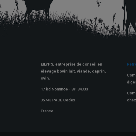
EILYPS, entreprise de conseil en
Retr
élevage bovin lait, viande, caprin,
Comm
ovin.
dige
17 bd Nominoë - BP 84333
Comm
35743 PACÉ Cedex
chez
France