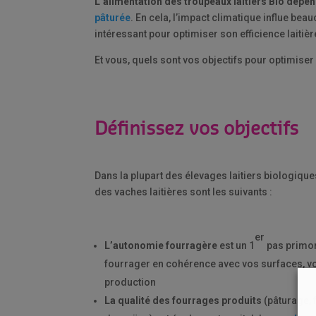
L’alimentation des troupeaux laitiers Bio dép
pâturée
. En cela, l’impact climatique influe bea
intéressant pour optimiser son efficience laitièr
Et vous, quels sont vos objectifs pour optimiser 
Définissez vos objectifs
Dans la plupart des élevages laitiers biologiques
des vaches laitières sont les suivants :
er
L’autonomie fourragère
est un 1
pas primord
fourrager en cohérence avec vos surfaces, vo
production
La qualité des fourrages produits
(pâturage, 