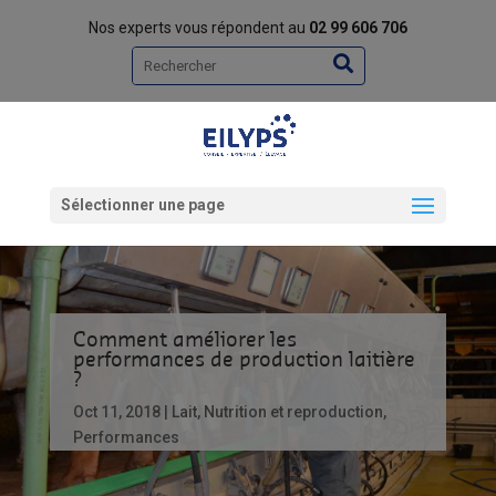
Nos experts vous répondent au
02 99 606 706
Rechercher
Sélectionner une page
Comment améliorer les
performances de production laitière
?
Oct 11, 2018
Lait
,
Nutrition et reproduction
,
Performances