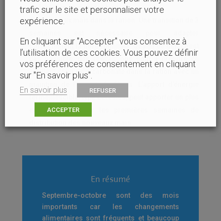
de lactation se passent bien.
trafic sur le site et personnaliser votre
expérience.
les nouveaux maïs dans la ration
. Une transition de 3
semaines est nécessaire pour adapter
En cliquant sur "Accepter" vous consentez à
correctement la flore ruminale. Quand ce délai n’est
l’utilisation de ces cookies. Vous pouvez définir
pas possible, des précautions sont à prendre en
vos préférences de consentement en cliquant
ajoutant 250g de bicarbonate dans la ration avec un
sur "En savoir plus".
maintien de l’apport de fibres. L’apport d’énergie
En savoir plus
REFUSER
fermentescible, type céréales, peut apporter un plus
ACCEPTER
en production sur les premières semaines de
distribution des nouveaux maïs.
En résumé
Septembre-octobre sont des mois
importants car les changements
alimentaires sont fréquents et beaucoup