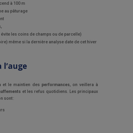
escend à 100 m
me au pâturage
ent
s,
 évite les coins de champs ou de parcelle)
oire) même si la dernière analyse date de cet hiver
 l’auge
n
et le maintien des
performances
, on veillera à
auffements
et les refus quotidiens.
Les principaux
on sont :
urs