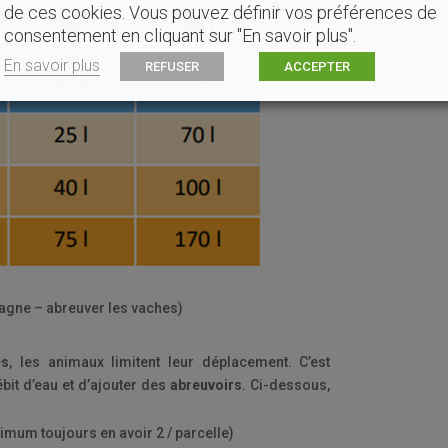
de ces cookies. Vous pouvez définir vos préférences de
consentement en cliquant sur "En savoir plus".
En savoir plus
REFUSER
ACCEPTER
tagne – abreuver les vaches)
es
, les animaux limitent leur déplacement. C’est
it d’eau et d’ajouter des
abreuvoirs
.
Ci-dessous,
:
mum toujours en avoir 2 / parcelle)