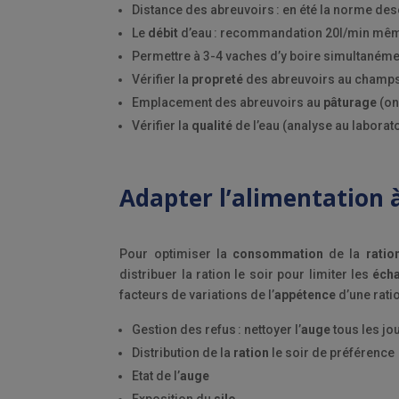
Distance des abreuvoirs : en été la norme d
Le
débit
d’eau : recommandation 20l/min mê
Permettre à 3-4 vaches d’y boire simultaném
Vérifier la
propreté
des abreuvoirs au champ
Emplacement des abreuvoirs au
pâturage
(on
Vérifier la
qualité
de l’eau (analyse au laborat
Adapter l’alimentation à
Pour optimiser la
consommation
de la
ratio
distribuer la ration le soir pour limiter les
éch
facteurs de variations de l’
appétence
d’une rati
Gestion des refus : nettoyer l’
auge
tous les jo
Distribution de la
ration
le soir de préférence
Etat de l’
auge
Exposition du
silo