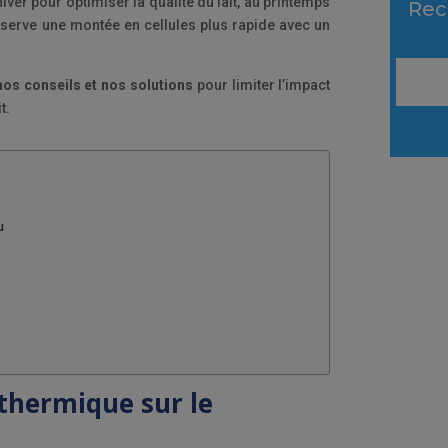
iver pour optimiser la qualité du lait, au printemps
Rec
serve une montée en cellules plus rapide avec un
nos conseils et nos solutions
pour limiter l’impact
t.
u
s thermique sur le