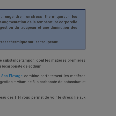
ut engendrer un stress thermique sur les
 augmentation de la température corporelle
ngestion du troupeau et une diminution des
u stress thermique sur les troupeaux.
 de substance tampon, dont les matières premières
 du bicarbonate de sodium.
z
San Elevage
combine parfaitement les matières
ngestion – vitamine B, bicarbonate de potassium et
leau des ITH vous permet de voir le stress lié aux