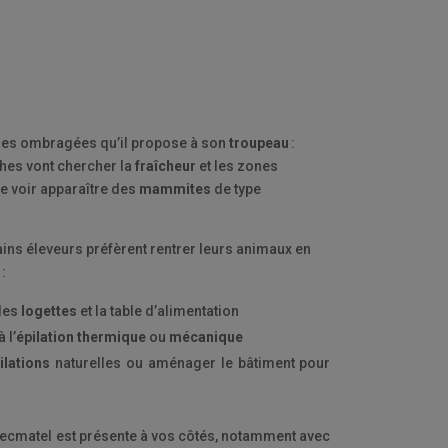
 zones ombragées qu’il propose à son
troupeau
:
ches vont chercher la
fraîcheur
et les zones
e voir apparaître des
mammites
de type
ains éleveurs préfèrent rentrer leurs animaux en
 :
les
logettes
et la table d’alimentation
 l’
épilation
thermique
ou
mécanique
ilations
naturelles ou aménager le bâtiment pour
Tecmatel est présente à vos côtés, notamment avec