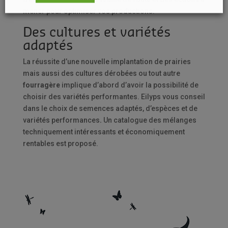
mener pour optimiser vos productions.
Des cultures et variétés
adaptés
La réussite d’une nouvelle implantation de prairies
mais aussi des cultures dérobées ou tout autre
fourragère
implique d’abord d’avoir la possibilité de
choisir des variétés performantes. Eilyps vous conseil
dans le choix de semences adaptés, d’espèces et de
variétés performances
.
Un catalogue des mélanges
techniquement intéressants et économiquement
rentables est proposé.