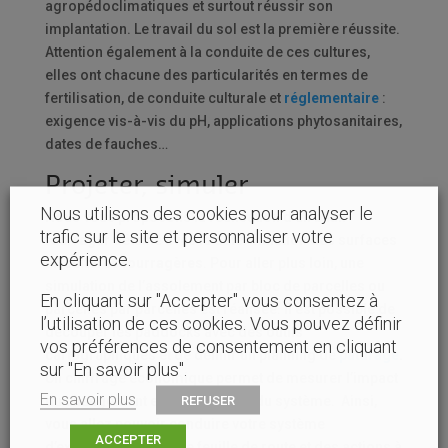
agropédoclimatiques et surtout réussir son
implantation. Le travail du sol est la première réussite.
Attention également à la conduite de ces cultures,
elles ont chacune des particularités en termes de
fertilisation, de conduite culturale et
réglementaire
:
exigence vis-à-vis du pH, applications phytosanitaires,
dates de fauches…
Projeter, simuler
Nous utilisons des cookies pour analyser le
Nous vous proposons la réalisation d’un
bilan
trafic sur le site et personnaliser votre
fourrager
détaillé avec la détermination des surfaces
expérience.
en
cultures fourragères
. Pour aller plus loin, une
simulation de l’assolement par bloc de parcelles ou
En cliquant sur "Accepter" vous consentez à
parcelles par parcelles est réalisée. Il est possible de
l’utilisation de ces cookies. Vous pouvez définir
découper les paddocks avec des outils
vos préférences de consentement en cliquant
cartographiques et de définir un planning de
pâturage
.
sur "En savoir plus".
Un chiffrage économique permet de mesurer l’impact
En savoir plus
REFUSER
du changement et de l’évolution du système. Ainsi,
vous allez pouvoir conduire votre système
ACCEPTER
d’exploitation avec une feuille de route et des actions à