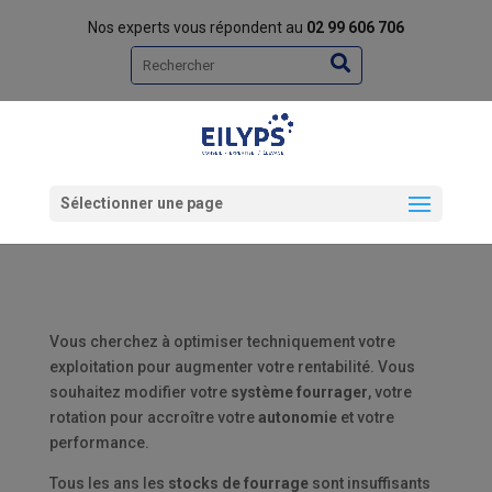
Nos experts vous répondent au
02 99 606 706
Rechercher
Sélectionner une page
Vous cherchez à optimiser techniquement votre
exploitation pour augmenter votre rentabilité. Vous
souhaitez modifier votre
système fourrager
, votre
rotation pour accroître votre
autonomie
et votre
performance.
Tous les ans les
stocks de fourrage
sont insuffisants