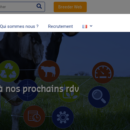
her
Breeder Web
Qui sommes nous ?
Recrutement
à nos prochains rdv