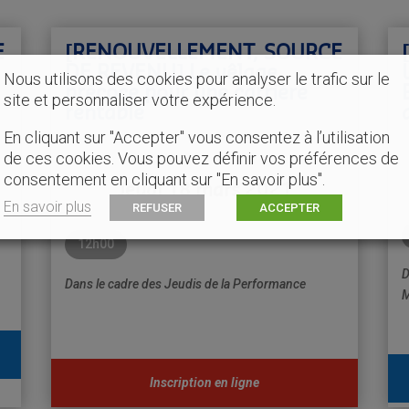
E
[RENOUVELLEMENT, SOURCE
DE REVENU]
Le vêlage
Nous utilisons des cookies pour analyser le trafic sur le
précoce pour une carrière
site et personnaliser votre expérience.
rentable
En cliquant sur "Accepter" vous consentez à l’utilisation
de ces cookies. Vous pouvez définir vos préférences de
consentement en cliquant sur "En savoir plus".
Jeudi 18 mars 2021
En savoir plus
REFUSER
ACCEPTER
12h00
D
Dans le cadre des Jeudis de la Performance
M
Inscription en ligne