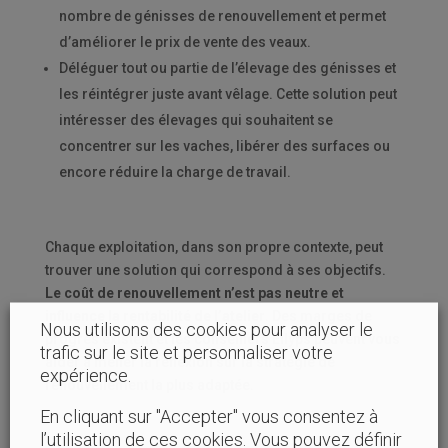
nombre de génisses de renouvellement et permet
d’améliorer le prix de vente des veaux.
Déléguer tout ou partie de l’élevage des génisses et
les réintégrer juste avant vêlage. Cette solution peut
intéresser des élevages qui souhaitent se
concentrer sur les vaches, libérer des surfaces ou
encore réduire la charge de travail.
Chaque exploitation, dans son propre contexte, peut
trouver une solution qui correspond à ses objectifs.
Le coût de renouvellement n’est pas neutre et
influence la rentabilité de l’atelier
. Des marges de
Nous utilisons des cookies pour analyser le
progrès existent et les conseillers Eilyps peuvent vous
trafic sur le site et personnaliser votre
aider à mener la réflexion sur la stratégie de
expérience.
renouvellement la plus adaptée.
En cliquant sur "Accepter" vous consentez à
l’utilisation de ces cookies. Vous pouvez définir