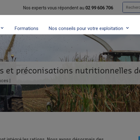
Recherc
Nos experts vous répondent au
02 99 606 706
Formations
Nos conseils pour votre exploitation
s et préconisations nutritionnelles 
nces
nt intégré les rations. Nous avons désormais des