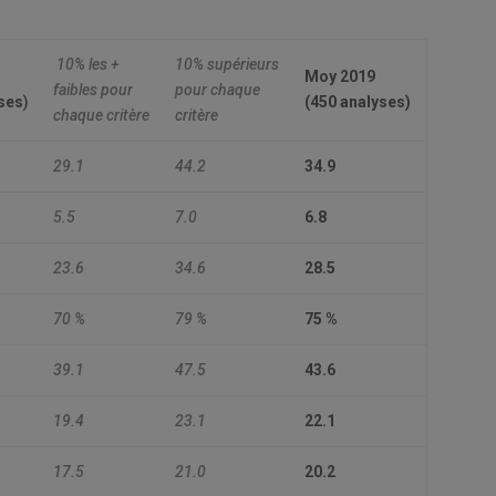
10% les +
10% supérieurs
Moy 2019
faibles pour
pour chaque
ses
)
(
450 analyses)
chaque critère
critère
29.1
44.2
34.9
5.5
7.0
6.8
23.6
34.6
28.5
70 %
79 %
75 %
39.1
47.5
43.6
19.4
23.1
22.1
17.5
21.0
20.2