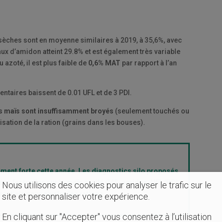
 sèches sont en moyenne similaires à 2019, à 35,6%, avec
ux d’amidon atteint 29.8% et est également très variable
azoté, il est plus faible de
0,6% MAT
par rapport à l’an
entaires baissent de 0.01 UFL et de 3 PDI.
s maïs sont insuffisamment broyés
(seulement touchés ou
isation de la ration (grains dans les bouses).
rement forte cette année. Les diagnostics silo proposés
es factuelles sur le maïs ensilé (MS, amidon, UFL/PDI,
Nous utilisons des cookies pour analyser le trafic sur le
entiels pour ajuster les rations.
site et personnaliser votre expérience.
En cliquant sur "Accepter" vous consentez à l’utilisation