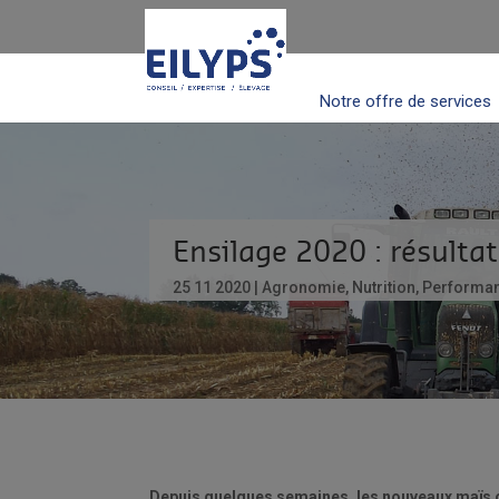
Notre offre de services
Ensilage 2020 : résultat
25 11 2020
Agronomie
,
Nutrition
,
Performa
Depuis quelques semaines, les nouveaux maïs o