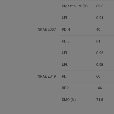
Digestibilité (%)
69.8
UFL
0.91
INRAE 2007
PDIN
40
PDIE
61
UEL
0.96
UFL
0.95
INRAE 2018
PDI
60
BPR
-46
DMO (%)
71.5