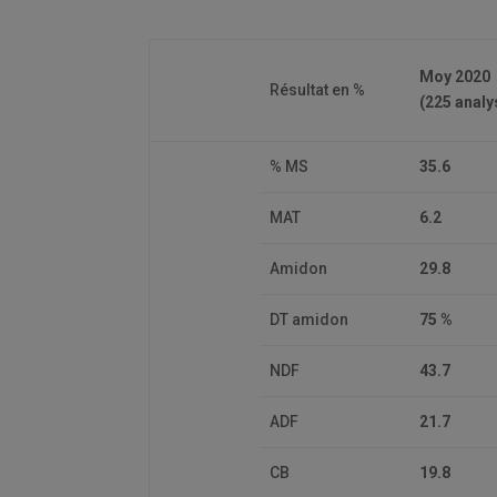
Moy 2020
Résultat en %
(225 analy
% MS
35.6
MAT
6.2
Amidon
29.8
DT amidon
75 %
NDF
43.7
ADF
21.7
CB
19.8