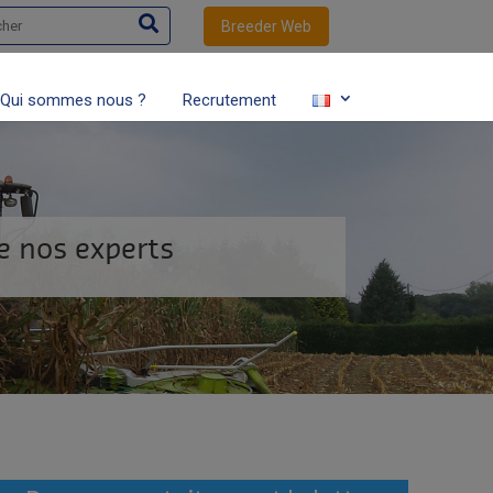
her
Breeder Web
Qui sommes nous ?
Recrutement
de nos experts