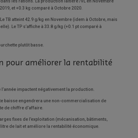
 dans les rations. La production laitière /VL en Novembre
 2019, et +0.3 kg comparé à Octobre 2020.
 Le TB atteint 42.9 g/kg en Novembre (idem à Octobre, mais
lle). Le TP s’affiche à 33.8 g/kg (+0.1 pt comparé à
urchette plutôt basse.
n pour améliorer la rentabilité
e l’année impactent négativement la production.
ette baisse engendrera une non-commercialisation de
e de chiffre d’affaire.
arges fixes de l’exploitation (mécanisation, bâtiments,
 litre de lait et améliore la rentabilité économique.