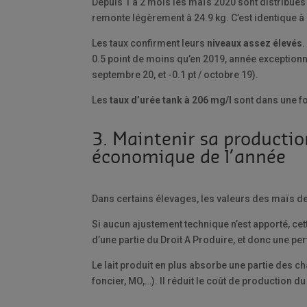
Depuis 1 à 2 mois les maïs 2020 sont distribués
remonte légèrement à 24.9 kg. C’est identique à
Les taux confirment leurs
niveaux assez élevés
.
0.5 point de moins qu’en 2019, année exceptionne
septembre 20, et -0.1 pt / octobre 19).
Les
taux d’urée tank à 206 mg/l
sont dans une fo
3. Maintenir sa productio
économique de l’année
Dans certains élevages, les valeurs des maïs d
Si aucun ajustement technique n’est apporté, c
d’une partie du Droit A Produire, et donc une pert
Le lait produit en plus absorbe une partie des ch
foncier, MO,…). Il réduit le coût de production du