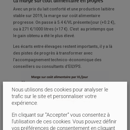
La marge sur coût alimentaire en progrès
Avec un prix du lait conforté et une production laitière
stable sur 2019, la marge sur coût alimentaire
progresse. On passe à 5.4 €/VL présente/jour (+0.2 €),
ou à 271 €/1000 litres (+17 €). C’est au printemps que
le gain obtenu a été le plus élevé.
Les écarts entre élevages restent importants, il y a là
des pistes de progrès à transformer avec
l’accompagnement technico-économique des
conseillers ou consultants d’EILYPS.
Nous utilisons des cookies pour analyser le
trafic sur le site et personnaliser votre
expérience.
En cliquant sur "Accepter" vous consentez à
l’utilisation de ces cookies. Vous pouvez définir
vos préférences de consentement en cliquant