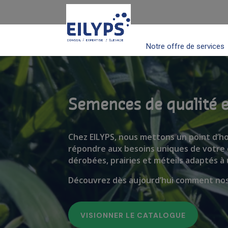
Notre offre de services
Semences de qualité e
Chez EILYPS, nous mettons un point d’
répondre aux besoins uniques de votre 
dérobées, prairies et méteils adaptés à 
Découvrez dès aujourd’hui comment nos 
VISIONNER LE CATALOGUE