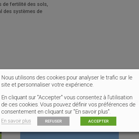
de fertilité des sols,
al des systèmes de
Nous utilisons des cookies pour analyser le trafic sur le
site et personnaliser votre expérience.
En cliquant sur "Accepter" vous consentez à l’utilisation
 informé avec nos derniers articles 
de ces cookies. Vous pouvez définir vos préférences de
consentement en cliquant sur "En savoir plus".
En savoir plus
REFUSER
ACCEPTER