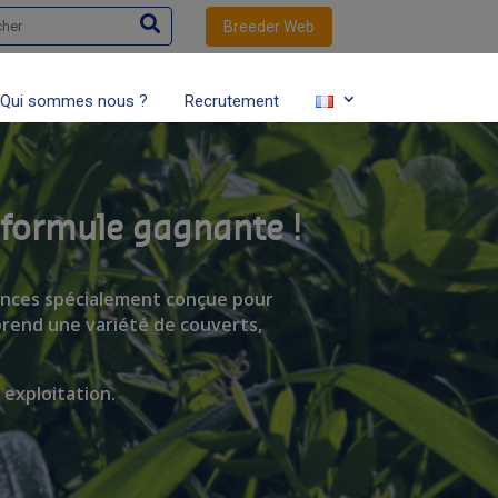
her
Breeder Web
Qui sommes nous ?
Recrutement
e formule gagnante !
ences spécialement conçue pour
rend une variété de couverts,
exploitation.