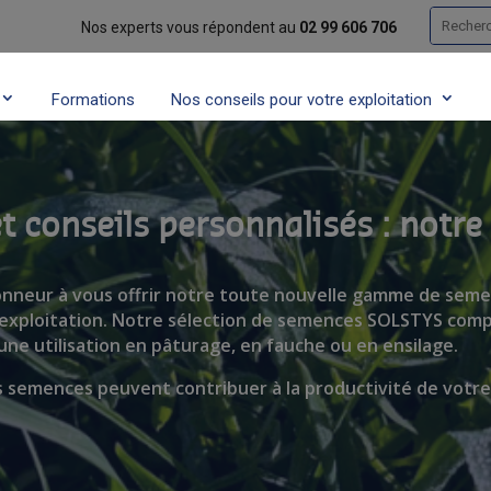
Recherc
Nos experts vous répondent au
02 99 606 706
Formations
Nos conseils pour votre exploitation
t conseils personnalisés : notr
honneur à vous offrir notre toute nouvelle gamme de sem
exploitation. Notre sélection de semences SOLSTYS comp
une utilisation en pâturage, en fauche ou en ensilage.
semences peuvent contribuer à la productivité de votre 