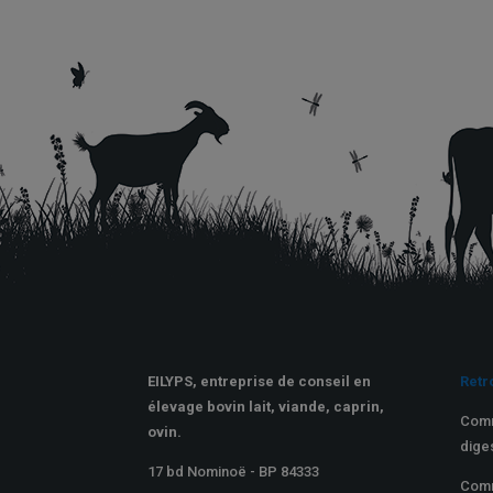
EILYPS, entreprise de conseil en
Retr
élevage bovin lait, viande, caprin,
Comm
ovin.
dige
17 bd Nominoë - BP 84333
Comm