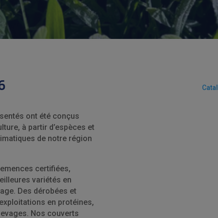
6
Cata
ésentés ont été conçus
lture, à partir d’espèces et
imatiques de notre région
emences certifiées,
eilleures variétés en
rage. Des dérobées et
xploitations en protéines,
levages. Nos couverts