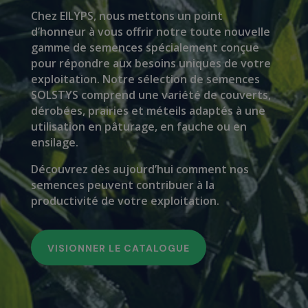
Chez EILYPS, nous mettons un point
d’honneur à vous offrir notre toute nouvelle
gamme de semences spécialement conçue
pour répondre aux besoins uniques de votre
exploitation. Notre sélection de semences
SOLSTYS comprend une variété de couverts,
dérobées, prairies et méteils adaptés à une
utilisation en pâturage, en fauche ou en
ensilage.
Découvrez dès aujourd’hui comment nos
semences peuvent contribuer à la
productivité de votre exploitation.
VISIONNER LE CATALOGUE