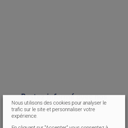
Restez informé avec nos
derniers articles experts
Nous utilisons des cookies pour analyser le
trafic sur le site et personnaliser votre
expérience.
En cliquant sur "Accepter" vous consentez à