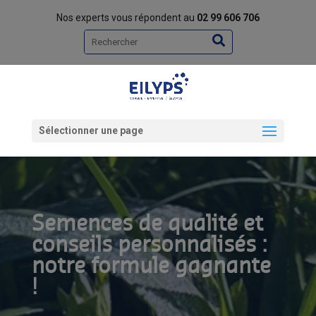
Nos experts vous répondent au
02 99 606 706
Rechercher
Sélectionner une page
Semences de qualité et
conseils personnalisés :
notre formule gagnante
!