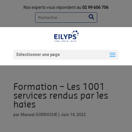
Nos experts vous répondent au
02 99 606 706
Rechercher
Sélectionner une page
Formation – Les 1001
services rendus par les
haies
par
Manuel SORROCHE
|
Juin 14, 2022