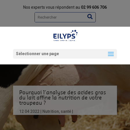
Nos experts vous répondent au
02 99 606 706
Rechercher
Sélectionner une page
Pourquoi l’analyse des acides gras
du lait affine la nutrition de votre
troupeau ?
12 04 2022
Nutrition
,
santé