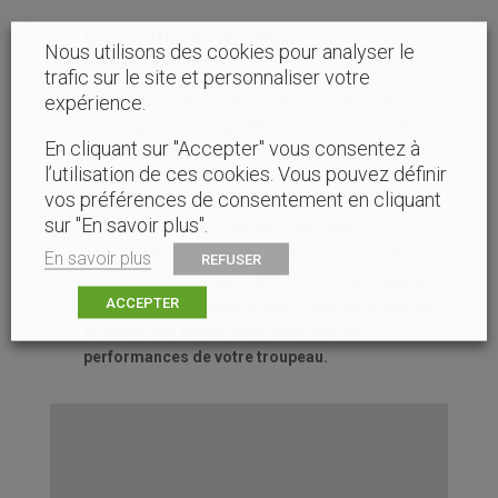
Deux méthodes d’analyse :
Nous utilisons des cookies pour analyser le
A partir du lait de tank
trafic sur le site et personnaliser votre
expérience.
PROFIL’tank
étudie les acides gras qui vous
renseignent sur la qualité des composants de la
En cliquant sur "Accepter" vous consentez à
ration, leur valorisation mais aussi sur le statut
l’utilisation de ces cookies. Vous pouvez définir
métabolique de vos animaux. Dans certaines
vos préférences de consentement en cliquant
situations, l
es diagnostics nutritionnels à partir
sur "En savoir plus".
du lait de tank uniquement
(sans analyses
individuelles) ou les indicateurs d’automates
En savoir plus
REFUSER
(robots…) ne sont pas optimum.
L’interprétation
ACCEPTER
des acides gras génère des indicateurs nutrition
et santé plus précis pour optimiser les
performances de votre troupeau.