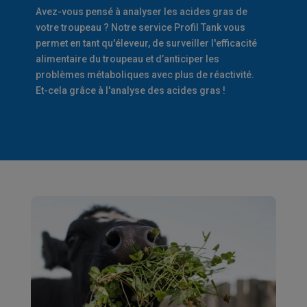
Avez-vous pensé à analyser les acides gras de
votre troupeau ? Notre service Profil Tank vous
permet en tant qu'éleveur, de surveiller l'efficacité
alimentaire du troupeau et d’anticiper les
problèmes métaboliques avec plus de réactivité.
Et-cela grâce à l'analyse des acides gras !